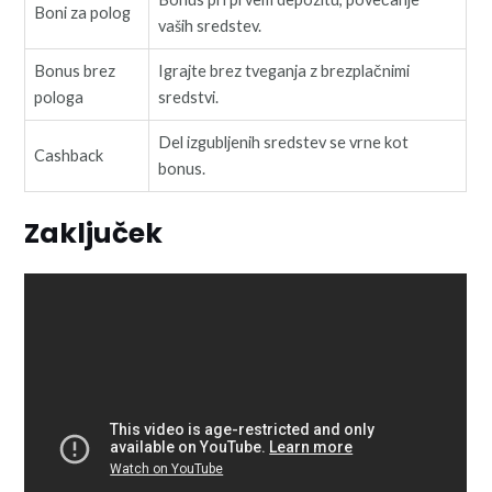
Boni za polog
vaših sredstev.
Bonus brez
Igrajte brez tveganja z brezplačnimi
pologa
sredstvi.
Del izgubljenih sredstev se vrne kot
Cashback
bonus.
Zaključek