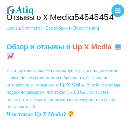
Отзывы о X Media54545454
Leave a Comment
/
! Без рубрики
/ By
admin_atiq
Обзор и отзывы о
Up X Media
Если вы ищете надежную платформу для продвижения
своего бизнеса или личного бренда, то, безусловно,
Up X Media
интересуетесь отзывами о
. В этой статье мы
подробно разберем, что такое
Up X Media отзывы
и
почему эта компания пользуется популярностью среди
пользователей.
Что такое
Up X Media
?